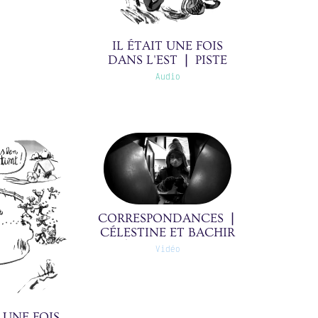
IL ÉTAIT UNE FOIS
DANS L'EST ❘ PISTE
NOIRE ❘ 24/30(0)
Audio
CORRESPONDANCES ❘
CÉLESTINE ET BACHIR
À MICHELLE ❘
Vidéo
05/39(0)
T UNE FOIS