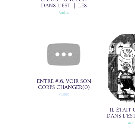
DANS L'EST ❘ LES
GAYOTS ET LES
Audio
CAPOUNETS ❘ 3/30(0)
ENTRE #16: VOIR SON
CORPS CHANGER(0)
Vidéo
IL ÉTAIT 
DANS L'ES
DEUX VIL
Aud
6/30