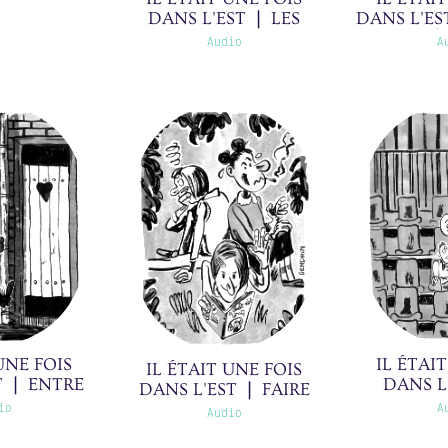
DANS L'EST ❘ LES
DANS L'ES
BAROUDEURS ❘
DU GUÉ 
Audio
A
25/30(0)
UNE FOIS
IL ÉTAI
IL ÉTAIT UNE FOIS
T ❘ ENTRE
DANS L
DANS L'EST ❘ FAIRE
LAGES ❘
STADE ❘
COMME LES GRANDS
io
A
Audio
(0)
❘ 8/30(0)