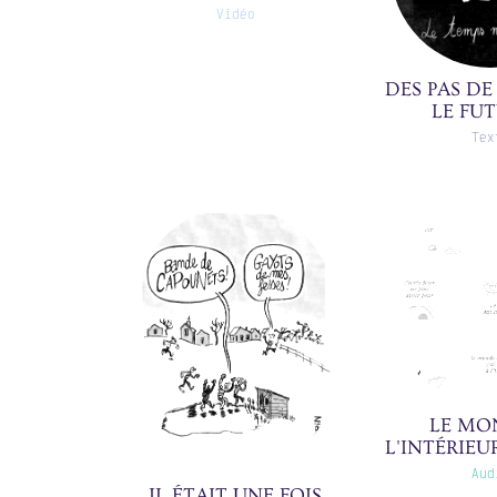
Vidéo
DES PAS DE
LE FUT
Tex
LE MO
L'INTÉRIEUR
POUR NE P
Aud
PEUR ❘ 1
IL ÉTAIT UNE FOIS