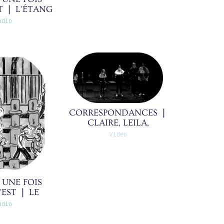
T ❘ L'ÉTANG
❘ 15/30(0)
udio
CORRESPONDANCES ❘
CLAIRE, LEILA,
GUILLAUME ET
Vidéo
MOHAMED À
NATHALIE ❘ 39/39(0)
T UNE FOIS
'EST ❘ LE
 20/30(0)
udio