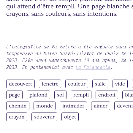
qui attend d’être rempli. Une page blanche 
crayons, sans couleurs, sans intentions.
L'intégralité de la lettre a été enfouie dans u
temporelle au Musée Gallé-Juillet de Creil le 1
2023. Elle sera redécouverte 10 ans après, le 1
2033. En partenariat avec
La Faïencerie
.
decouvert
fenetre
couleur
salle
vide
page
plafond
sol
rempli
endroit
bl
chemin
monde
intimider
aimer
deveni
crayon
souvenir
objet