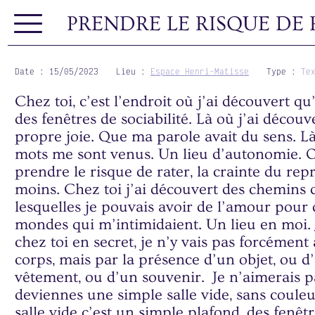
PRENDRE LE RISQUE DE
Date :
15/05/2023
Lieu :
Espace Henri-Matisse
Type :
Te
Chez toi, c’est l’endroit où j’ai découvert qu’
des fenêtres de sociabilité. Là où j’ai décou
propre joie. Que ma parole avait du sens. Là
mots me sont venus. Un lieu d’autonomie. O
prendre le risque de rater, la crainte du re
moins. Chez toi j’ai découvert des chemins 
lesquelles je pouvais avoir de l’amour pour 
mondes qui m’intimidaient. Un lieu en moi. 
chez toi en secret, je n’y vais pas forcémen
corps, mais par la présence d’un objet, ou d
vêtement, ou d’un souvenir. Je n’aimerais p
deviennes une simple salle vide, sans coule
salle vide c’est un simple plafond, des fenêtr