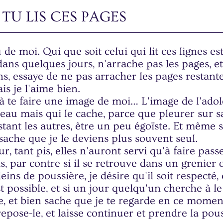
I TU LIS CES PAGES
 de moi. Qui que soit celui qui lit ces lignes est
dans quelques jours, n'arrache pas les pages, et
ans, essaye de ne pas arracher les pages restan
is je l'aime bien.
 à te faire une image de moi… L'image de l'ado
eau mais qui le cache, parce que pleurer sur s
stant les autres, être un peu égoïste. Et même s
 sache que je le deviens plus souvent seul.
r, tant pis, elles n'auront servi qu'à faire passe
s, par contre si il se retrouve dans un grenier 
eins de poussière, je désire qu'il soit respecté,
t possible, et si un jour quelqu'un cherche à le 
, et bien sache que je te regarde en ce momen
 repose-le, et laisse continuer et prendre la pou