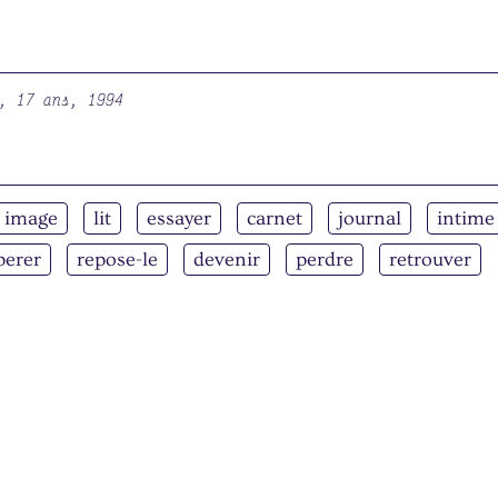
, 17 ans, 1994
image
lit
essayer
carnet
journal
intime
perer
repose-le
devenir
perdre
retrouver