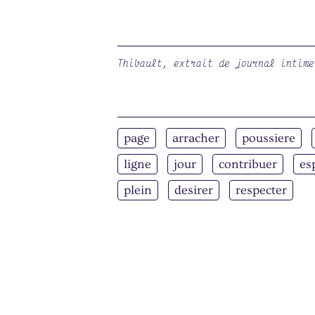
Thibault, extrait de journal intime
page
arracher
poussiere
ligne
jour
contribuer
es
plein
desirer
respecter