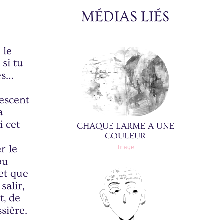
MÉDIAS LIÉS
 le
 si tu
tes…
lescent
a
i cet
CHAQUE LARME A UNE
COULEUR
r le
Image
ou
 et que
salir,
t, de
ssière.