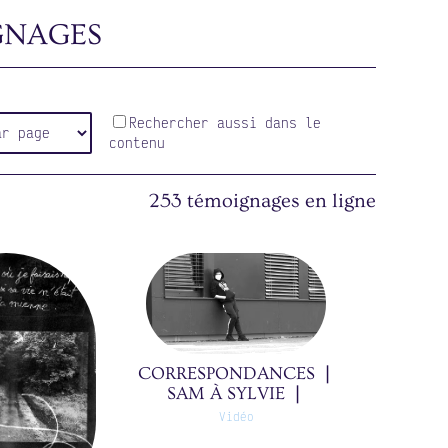
GNAGES
Rechercher aussi dans le
contenu
253 témoignages en ligne
CORRESPONDANCES ❘
SAM À SYLVIE ❘
25/39(0)
Vidéo