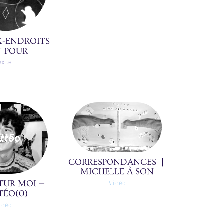
X-ENDROITS
T POUR
EURS(0)
exte
CORRESPONDANCES ❘
MICHELLE À SON
AMOUR
TUR MOI —
Vidéo
D'ADOLESCENTE ❘
TÉO(0)
01/39(0)
idéo