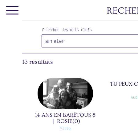
RECHE
Chercher des mots clefs
13 résultats
Il faut qu
de t'aimer
TU PEUX C
tueras. J
pas te per
Aud
Il faut s
pour
14 ANS EN BARÉTOUS 8
sentiments
❘ ROSIE(0)
à pari
Vidéo
relookeras