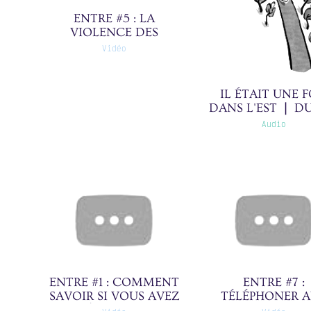
ENTRE #5 : LA
VIOLENCE DES
ENFANTS(0)
Vidéo
IL ÉTAIT UNE F
DANS L'EST ❘ D
CUIRE ❘ 26/30
Audio
ENTRE #1 : COMMENT
ENTRE #7 :
SAVOIR SI VOUS AVEZ
TÉLÉPHONER 
QUITTÉ L'ENFANCE(0)
GARÇONS QU'