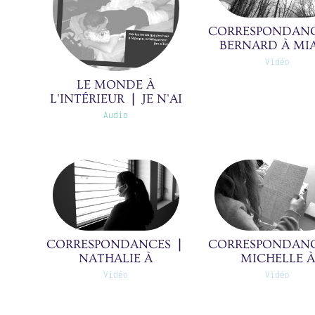
CORRESPONDANC
BERNARD À MIA
ASDINE ❘ 11/39
Vidéo
LE MONDE À
L'INTÉRIEUR ❘ JE N'AI
PLUS HONTE DE CE
Audio
QUE J'AI ÉTÉ ❘
04/19(0)
CORRESPONDANCES ❘
CORRESPONDANC
NATHALIE À
MICHELLE À
GUILLAUME ET
L'ADOLESCEN
Vidéo
Vidéo
MOHAMED ❘ 34/39(0)
QU'ELLE ÉTAI
04/39(0)