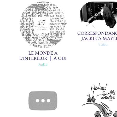
CORRESPONDANC
JACKIE À MAYL
18/39(0)
Vidéo
LE MONDE À
L'INTÉRIEUR ❘ À QUI
LE RACONTER
Audio
D'AUTRE QU'À UN
JOURNAL ? ❘ 15/19(0)