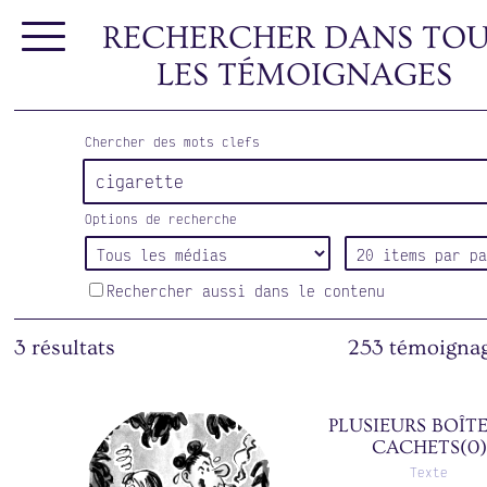
RECHERCHER DANS TOU
LES TÉMOIGNAGES
Chercher des mots clefs
Options de recherche
Rechercher aussi dans le contenu
3 résultats
253 témoignag
Après qu'elle
dit qu'elle av
PLUSIEURS BOÎT
CACHETS(0)
aimé L. comm
premier amo
Texte