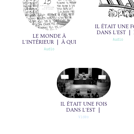
IL ÉTAIT UNE F
DANS L'EST ❘ 
LE MONDE À
VIADUC EIFFE
Audio
L'INTÉRIEUR ❘ À QUI
16/30(0)
LE RACONTER
Audio
D'AUTRE QU'À UN
JOURNAL ? ❘ 15/19(0)
IL ÉTAIT UNE FOIS
DANS L'EST ❘
INAUGURATION ❘
Vidéo
31/31(0)