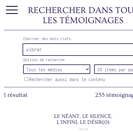
RECHERCHER DANS TOU
LES TÉMOIGNAGES
Chercher des mots clefs
Options de recherche
Rechercher aussi dans le contenu
1 résultat
253 témoignag
Si j'écris ce texte,
cette histoire, c'est
LE NÉANT, LE SILENCE,
L'INFINI, LE DÉSIR(0)
parce que j'aurais
aimé que quelqu'un
Texte