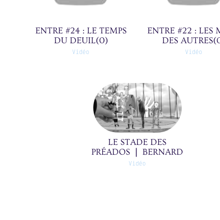
ENTRE #24 : LE TEMPS
ENTRE #22 : LES
DU DEUIL(0)
DES AUTRES(
Vidéo
Vidéo
LE STADE DES
PRÉADOS ❘ BERNARD
❘ 1/5(0)
Vidéo