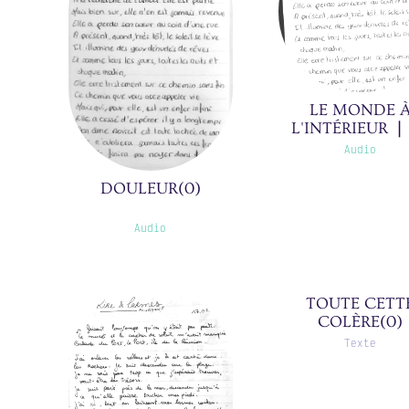
LE MONDE 
L'INTÉRIEUR ❘
DOULEUR ❘ 03/1
Audio
DOULEUR(0)
Audio
Je suis
complèteme
TOUTE CETT
COLÈRE(0)
perdu. Je ne 
plus du tout c
Texte
je fais de ma vi
n'ai aucune id