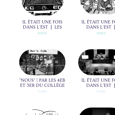
commencé à
prendre de l'eau, et
à faire mine de les
IL ÉTAIT UNE FOIS
IL ÉTAIT UNE F
avaler. J'avais
DANS L'EST ❘ LES
DANS L'EST 
remarqué qu'elles
BAROUDEURS ❘
LICENCIÉ ❘ 10/3
Audio
Audio
étaient dans sa
25/30(0)
main, mais j'ai fait
comme si je n'avais
rien vu, de peur de
la voir le faire pour
de vrai, histoire de
me prouver qu'elle
en était capable.
"NOUS" | PAR LES 4EB
IL ÉTAIT UNE F
ET 3ER DU COLLÈGE
DANS L'EST 
ANNE FRANK |
INAUGURATIO
Vidéo
Vidéo
PÉRIGUEUX(0)
31/31(0)